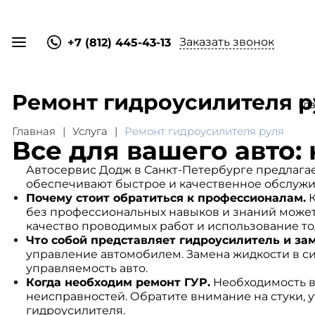
Заказать звонок
+7 (812) 445-43-13
Ремонт гидроусилителя р
Гл
Главная
Услуга
Ремонт гидроусилителя руля
Все для вашего авто:
Автосервис Додж в Санкт-Петербурге предлагае
обеспечивают быстрое и качественное обслужив
Почему стоит обратиться к профессионалам.
К
без профессиональных навыков и знаний может
качество проводимых работ и использование то
Что собой представляет гидроусилитель и за
управление автомобилем. Замена жидкости в с
управляемость авто.
Когда необходим ремонт ГУР.
Необходимость в 
неисправностей. Обратите внимание на стуки, 
гидроусилителя.