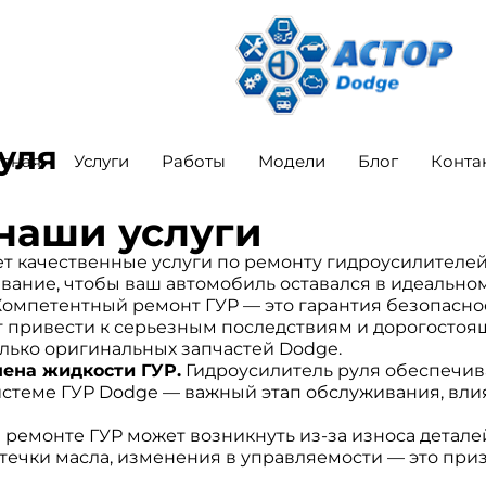
уля
авная
Услуги
Работы
Модели
Блог
Конта
 наши услуги
т качественные услуги по ремонту гидроусилителей
ание, чтобы ваш автомобиль оставался в идеальном
омпетентный ремонт ГУР — это гарантия безопасно
 привести к серьезным последствиям и дорогостоя
лько оригинальных запчастей Dodge.
мена жидкости ГУР.
Гидроусилитель руля обеспечива
истеме ГУР Dodge — важный этап обслуживания, вл
ремонте ГУР может возникнуть из-за износа деталей
утечки масла, изменения в управляемости — это при