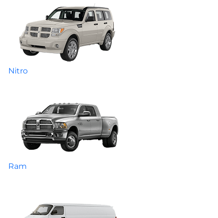
Nitro
Ram